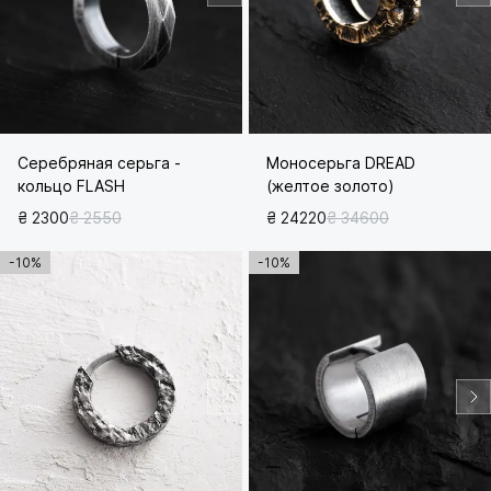
Серебряная серьга -
Моносерьга DREAD
кольцо FLASH
(желтое золото)
₴ 2300
₴ 2550
₴ 24220
₴ 34600
-10%
-10%