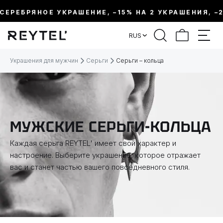
ЕРЕБРЯНОЕ УКРАШЕНИЕ, –15% НА 2 УКРАШЕНИЯ, –20%
ФИЛЬТР
RUS
ЦЕНА:
Украшения для мужчин
Серьги
Серьги – кольца
МЕТАЛЛ
ВИД УКРАШЕНИЯ
МУЖСКИЕ СЕРЬГИ-КОЛЬЦА
Каждая серьга REYTEL' имеет свой характер и
КОЛЛЕКЦИИ
настроение. Выберите украшение, которое отражает
вас и станет частью вашего повседневного стиля.
ТЕМАТИКА