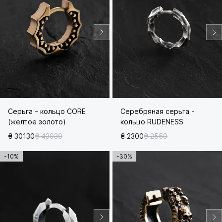
Серьга – кольцо CORE
Серебряная серьга -
(желтое золото)
кольцо RUDENESS
₴ 30130
₴ 43030
₴ 2300
₴ 2550
-10%
-30%