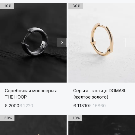
-10%
-30%
Серебряная моносерьга
Серьга - кольцо DOMASL
THE HOOP
(желтое золото)
₴ 2000
₴ 2220
₴ 11810
₴ 16860
-30%
-10%