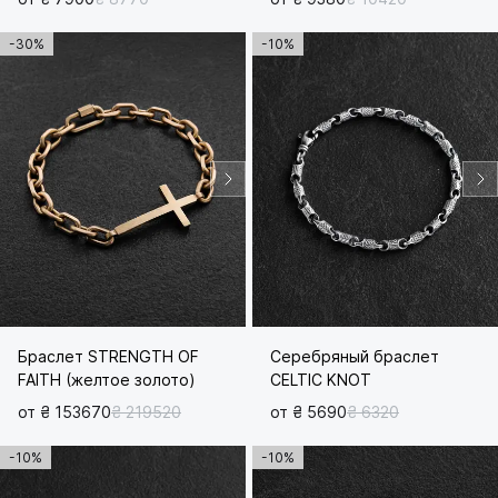
-30%
-10%
Браслет STRENGTH OF
Серебряный браслет
FAITH (желтое золото)
CELTIC KNOT
от ₴ 153670
₴ 219520
от ₴ 5690
₴ 6320
-10%
-10%