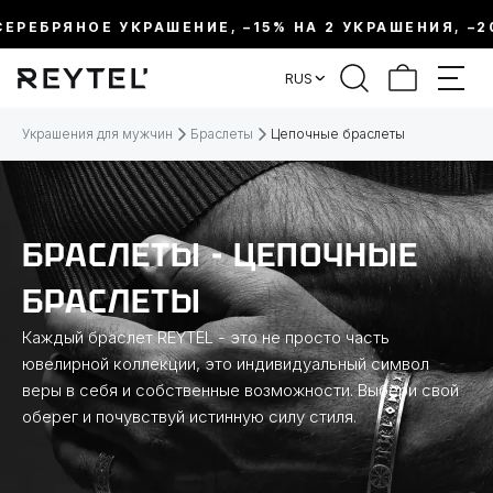
РЕБРЯНОЕ УКРАШЕНИЕ, –15% НА 2 УКРАШЕНИЯ, –20% 
ФИЛЬТР
RUS
ЦЕНА:
Украшения для мужчин
Браслеты
Цепочные браслеты
МЕТАЛЛ
БРАСЛЕТЫ - ЦЕПОЧНЫЕ
ВИД УКРАШЕНИЯ
БРАСЛЕТЫ
КОЛЛЕКЦИИ
Каждый браслет REYTEL - это не просто часть
ювелирной коллекции, это индивидуальный символ
веры в себя и собственные возможности. Выбери свой
РАЗМЕР
оберег и почувствуй истинную силу стиля.
ТЕМАТИКА