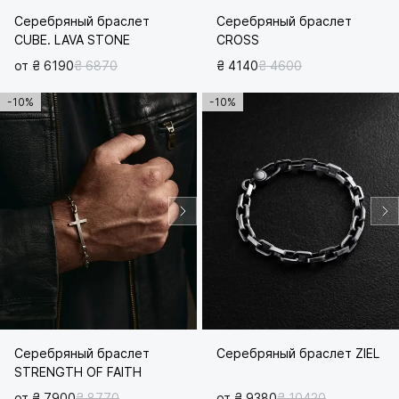
Серебряный браслет
Серебряный браслет
CUBE. LAVA STONE
CROSS
от ₴ 6190
₴ 6870
₴ 4140
₴ 4600
-10%
-10%
Серебряный браслет
Серебряный браслет ZIEL
STRENGTH OF FAITH
от ₴ 7900
₴ 8770
от ₴ 9380
₴ 10420