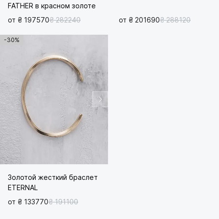
FATHER в красном золоте
от ₴ 197570
₴ 282240
от ₴ 201690
₴ 288120
-30%
Золотой жесткий браслет
ETERNAL
от ₴ 133770
₴ 191100