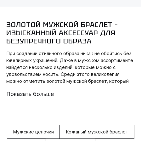
ЗОЛОТОЙ МУЖСКОЙ БРАСЛЕТ –
ИЗЫСКАННЫЙ АКСЕССУАР ДЛЯ
БЕЗУПРЕЧНОГО ОБРАЗА
При создании стильного образа никак не обойтись без
ювелирных украшений. Даже в мужском ассортименте
найдется несколько изделий, которые можно с
удовольствием носить. Среди этого великолепия
можно отметить золотой мужской браслет, который
никогда не утратит актуальности.
Показать больше
Среди всех представленных вариантов вам удастся
подобрать аксессуар, который лучше всего раскроет
индивидуальность. Большинство из них подходят для
постоянного ношения. Также можете взглянуть на
более оригинальные. Все зависит от ваших пожеланий.
Мужские цепочки
Кожаный мужской браслет