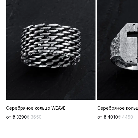
Серебряное кольцо WEAVE
Серебряное коль
от ₴ 3290
₴ 3650
от ₴ 4010
₴ 4450