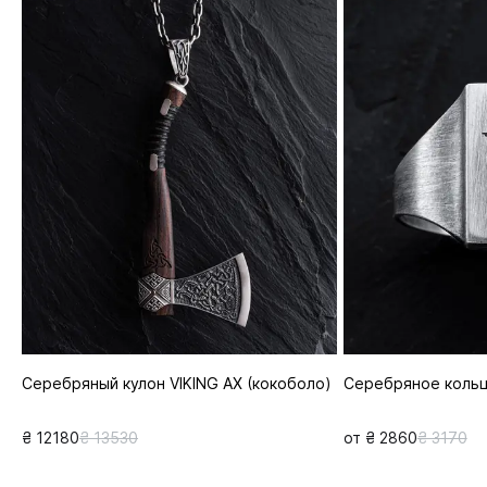
Серебряный кулон VIKING AX (кокоболо)
Серебряное коль
₴ 12180
₴ 13530
от ₴ 2860
₴ 3170