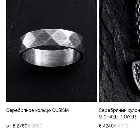
Серебряное кольцо CUBISM
Серебряный кулон
MICHAEL: PRAYER
от ₴ 2780
₴ 3080
₴ 4240
₴ 4710