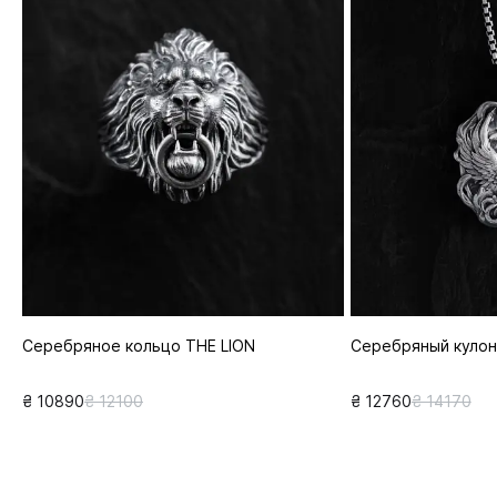
Серебряное кольцо THE LION
Серебряный кулон
₴ 10890
₴ 12100
₴ 12760
₴ 14170