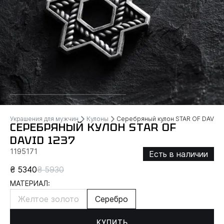
Украшения для мужчин
Кулоны
Серебряный кулон STAR OF DAVID
СЕРЕБРЯНЫЙ КУЛОН STAR OF
DAVID 1237
1195171
Есть в наличии
₴ 5340
₴ 5930
МАТЕРИАЛ:
Желтое золото
Серебро
КУПИТЬ