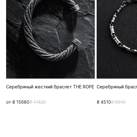
Серебряный жесткий браслет THE ROPE
Серебряный брасл
от ₴ 15680
₴ 17420
₴ 4510
₴ 5010