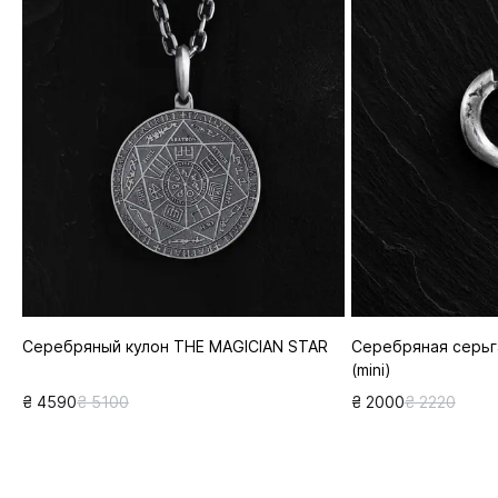
Серебряный кулон THE MAGICIAN STAR
Серебряная серьг
(mini)
₴ 4590
₴ 5100
₴ 2000
₴ 2220