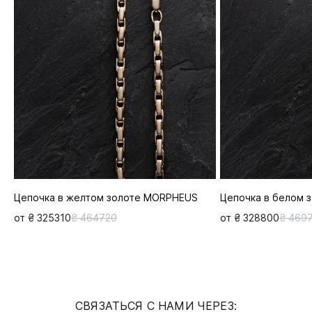
Цепочка в желтом золоте MORPHEUS
Цепочка в белом 
от ₴ 325310
₴ 464720
от ₴ 328800
₴ 469
СВЯЗАТЬСЯ С НАМИ ЧЕРЕЗ: