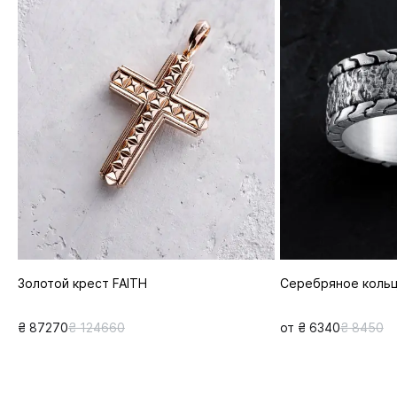
Золотой крест FAITH
Серебряное коль
₴ 87270
₴ 124660
от ₴ 6340
₴ 8450