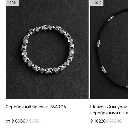
-10%
-10%
Серебряный браслет SVARGA
Шелковый шнурок 
серебряными вст
от ₴ 8960
₴ 9950
₴ 18220
₴ 20240