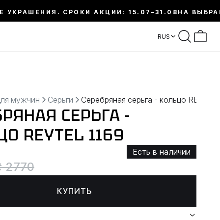
Е УКРАШЕНИЯ. СРОКИ АКЦИИ: 15.07–31.08
НА ВЫБРА
RUS
для мужчин
Серьги
Серебряная серьга - кольцо REYTEL
РЯНАЯ СЕРЬГА -
ЦО REYTEL 1169
Есть в наличии
₴ 2770
КУПИТЬ