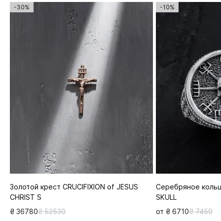
-30%
-10%
Золотой крест CRUCIFIXION of JESUS
Серебряное кольц
CHRIST S
SKULL
₴ 36780
₴ 52530
от ₴ 6710
₴ 7450