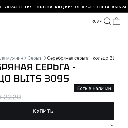
Е УКРАШЕНИЯ. СРОКИ АКЦИИ: 15.07–31.08
НА ВЫБРА
RUS
для мужчин
Серьги
Серебряная серьга - кольцо BLITS
РЯНАЯ СЕРЬГА -
ЦО BLITS 3095
Есть в наличии
₴ 2220
КУПИТЬ