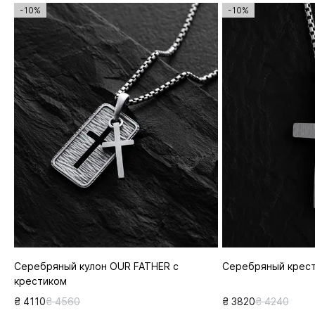
-10%
-10%
Серебряный кулон OUR FATHER с
Серебряный крест
крестиком
₴ 4110
₴ 4560
₴ 3820
₴ 4240