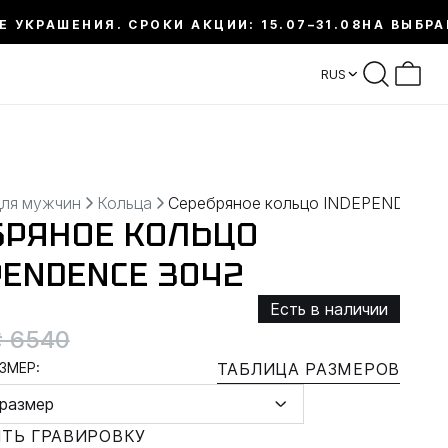
Е УКРАШЕНИЯ. СРОКИ АКЦИИ: 15.07–31.08
НА ВЫБРА
RUS
для мужчин
Кольца
Серебряное кольцо INDEPENDENCE
БРЯНОЕ КОЛЬЦО
PENDENCE 3042
Есть в наличии
₴ 6540
ЗМЕР:
ТАБЛИЦА РАЗМЕРОВ
размер
ТЬ ГРАВИРОВКУ