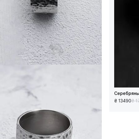
Серебряны
₴ 13490
₴ 1