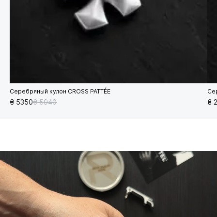
Серебряный кулон CROSS PATTÉE
Се
₴ 5350
₴ 5940
₴ 