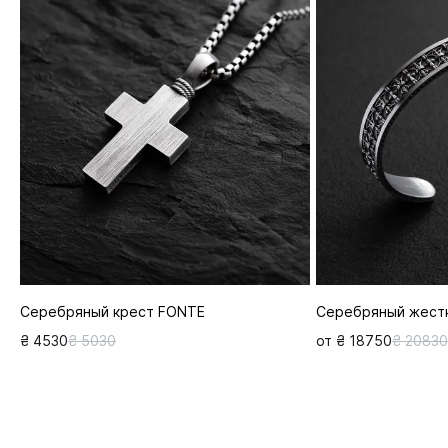
Серебряный крест FONTE
Серебряный жест
₴ 4530
₴ 5030
от ₴ 18750
₴ 20830