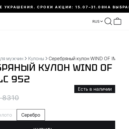
Е УКРАШЕНИЯ. СРОКИ АКЦИИ: 15.07–31.08
НА ВЫБРА
RUS
для мужчин
Кулоны
Серебряный кулон WIND OF IMBOLC
БРЯНЫЙ КУЛОН WIND OF
LC 952
Есть в наличии
 8310
олото
Серебро