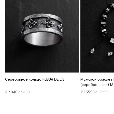
Серебряное кольцо FLEUR DE LIS
Мужской браслет
(серебро, лава) M
₴ 4940
₴ 5480
₴ 15550
₴ 17270