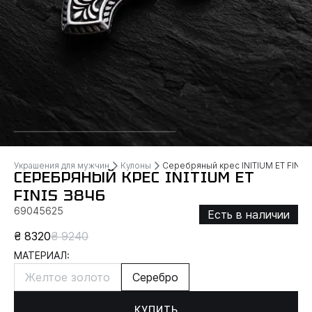
Украшения для мужчин
Кулоны
Серебряный крес INITIUM ET FINIS
СЕРЕБРЯНЫЙ КРЕС INITIUM ET
FINIS 3846
69045625
Есть в наличии
₴ 8320
₴ 9240
МАТЕРИАЛ:
Желтое золото
Серебро
КУПИТЬ