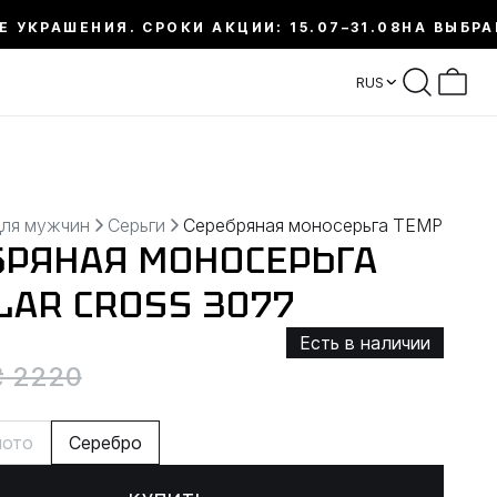
Е УКРАШЕНИЯ. СРОКИ АКЦИИ: 15.07–31.08
НА ВЫБРА
RUS
для мужчин
Серьги
Серебряная моносерьга TEMPLAR 
БРЯНАЯ МОНОСЕРЬГА
LAR CROSS 3077
Есть в наличии
₴ 2220
лото
Серебро