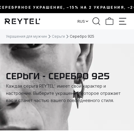
РЕБРЯНОЕ УКРАШЕНИЕ, –15% НА 2 УКРАШЕНИЯ, –20%
ФИЛЬТР
RUS
ЦЕНА:
Украшения для мужчин
Серьги
Серебро 925
МЕТАЛЛ
ВИД УКРАШЕНИЯ
СЕРЬГИ - СЕРЕБРО 925
Каждая серьга REYTEL' имеет свой характер и
КОЛЛЕКЦИИ
настроение. Выберите украшение, которое отражает
вас и станет частью вашего повседневного стиля.
ТЕМАТИКА