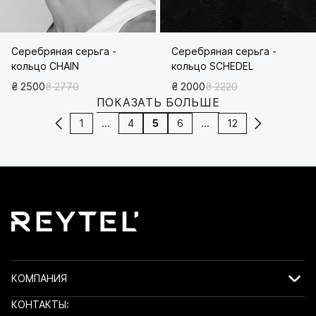
Серебряная серьга -
Серебряная серьга -
кольцо CHAIN
кольцо SCHEDEL
₴ 2500
₴ 2770
₴ 2000
₴ 2220
ПОКАЗАТЬ БОЛЬШЕ
1
...
4
5
6
...
12
КОМПАНИЯ
КОНТАКТЫ: