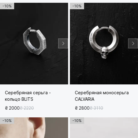
-10%
-10%
Серебряная серьга -
Серебряная моносерьга
кольцо BLITS
CALVARIA
₴ 2000
₴ 2220
₴ 2800
₴ 3110
-10%
-10%