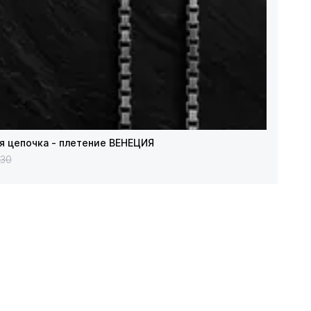
я цепочка - плетение ВЕНЕЦИЯ
Серебря
430
₴ 5590
₴