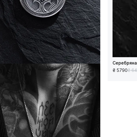
Серебряна
₴ 5790
₴ 6