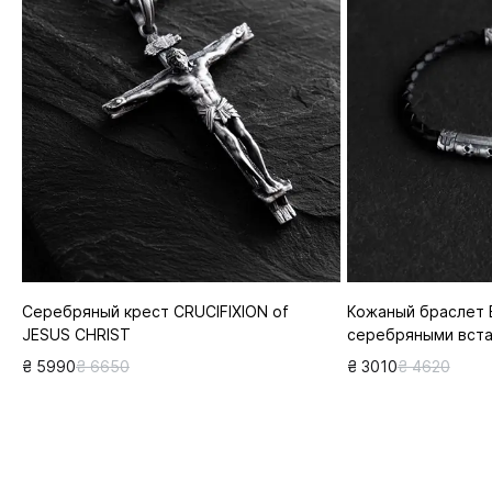
Серебряный крест CRUCIFIXION of
Кожаный браслет 
JESUS CHRIST
серебряными вст
₴ 5990
₴ 6650
₴ 3010
₴ 4620