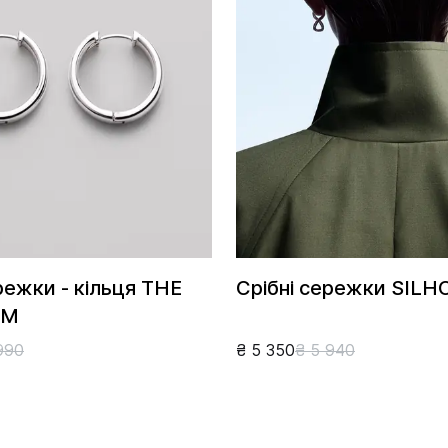
режки - кільця THE
Срібні сережки SIL
 M
990
₴ 5 350
₴ 5 940