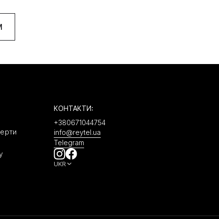
M
КОНТАКТИ:
+380671044754
ферти
info@reytel.ua
Telegram
у
UKR